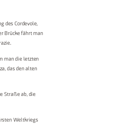
ng des Cordevole,
r Brücke fährt man
azie.
m man die letzten
za, das den alten
e Straße ab, die
rsten Weltkriegs