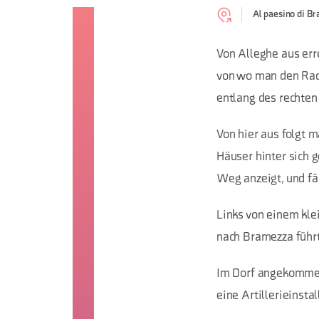
Al paesino di B
Von Alleghe aus err
von wo man den Rad
entlang des rechten
Von hier aus folgt 
Häuser hinter sich g
Weg anzeigt, und fä
Links von einem kle
nach Bramezza führt
Im Dorf angekommen
eine Artillerieinsta