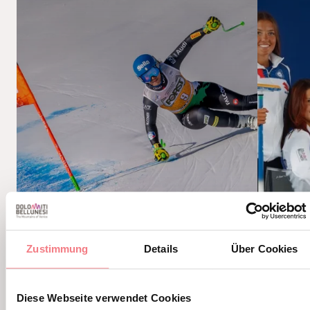
Zustimmung
Details
Über Cookies
WIE MAN EIN PROTAGONIST
OLYMPI
Diese Webseite verwendet Cookies
WIRD