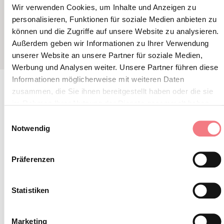
Wir verwenden Cookies, um Inhalte und Anzeigen zu
personalisieren, Funktionen für soziale Medien anbieten zu
können und die Zugriffe auf unsere Website zu analysieren.
Außerdem geben wir Informationen zu Ihrer Verwendung
unserer Website an unsere Partner für soziale Medien,
Werbung und Analysen weiter. Unsere Partner führen diese
Informationen möglicherweise mit weiteren Daten
zusammen, die Sie ihnen bereitgestellt haben oder die sie
im Rahmen Ihrer Nutzung der Dienste gesammelt haben.
BLEIBEN SIE IN
Einwilligungsauswahl
Notwendig
KONTAKT
Präferenzen
Abonnieren Sie den Newsletter der Belluneser
Dolomiten!
Statistiken
Sie erhalten Nachrichten, Informationen,
Reiserouten, Ideen und Tipps für Ihren Urlaub
Marketing