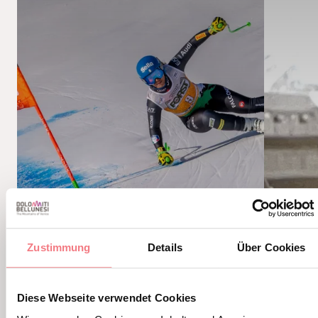
Zustimmung
Details
Über Cookies
WIE MAN EIN PROTAGONIST
OLIMPI
Diese Webseite verwendet Cookies
WIRD
2026