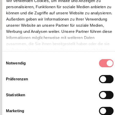
Wir verwenden Cookies, um Inhalte und Anzeigen zu
personalisieren, Funktionen für soziale Medien anbieten zu
können und die Zugriffe auf unsere Website zu analysieren.
Außerdem geben wir Informationen zu Ihrer Verwendung
unserer Website an unsere Partner für soziale Medien,
Werbung und Analysen weiter. Unsere Partner führen diese
Informationen möglicherweise mit weiteren Daten
zusammen, die Sie ihnen bereitgestellt haben oder die sie
im Rahmen Ihrer Nutzung der Dienste gesammelt haben.
BLEIBEN SIE IN
Einwilligungsauswahl
KONTAKT
Notwendig
Abonnieren Sie den Newsletter der Belluneser
Präferenzen
Dolomiten!
Sie erhalten Nachrichten, Informationen,
Statistiken
Reiserouten, Ideen und Tipps für Ihren Urlaub
zu jeder Jahreszeit.
Marketing