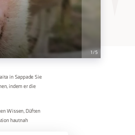
1
/
5
aita in Sappade Sie
men, indem er die
lten Wissen, Düften
tion hautnah