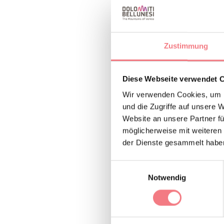
Am Ende der Demonst
Die Aktivität richte
Zustimmung
zudem über eine gro
können, während di
Diese Webseite verwendet 
Wir verwenden Cookies, um I
Am Ende des Erlebni
und die Zugriffe auf unsere 
Website an unsere Partner fü
Erfahrung buchen üb
möglicherweise mit weiteren
der Dienste gesammelt habe
+39 3
Informationen:
Einwilligungsauswahl
Notwendig
INFORMATION