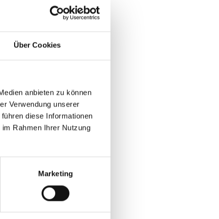
n.
 Agriturismo verfügt
Über Cookies
er Ruhe spielen
 Medien anbieten zu können
 kaufen.
hrer Verwendung unserer
 führen diese Informationen
ie im Rahmen Ihrer Nutzung
Marketing