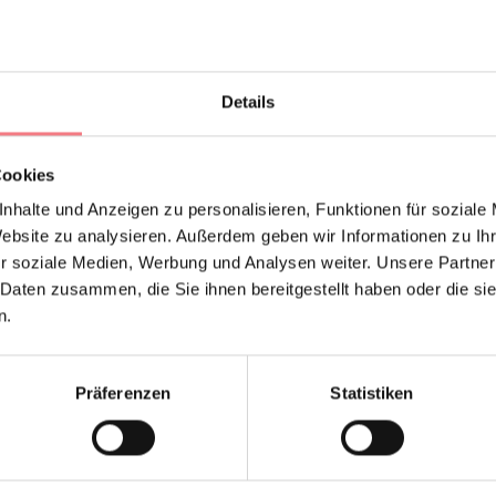
ration ist eine Verkostung von lokalen Käsesorten vorgesehe
t sich an Erwachsene und Familien mit Kindern ab 8 Jahren. Der
Details
ße Wiese mit Spielgeräten, auf der die kleineren Kinder in all
e Größeren der Demonstration folgen.
Cookies
nhalte und Anzeigen zu personalisieren, Funktionen für soziale
sses besteht die Möglichkeit, die Produkte des Agriturismo zu
Website zu analysieren. Außerdem geben wir Informationen zu I
r soziale Medien, Werbung und Analysen weiter. Unsere Partner
er das Formular, wähle das Datum und kaufe dein Erlebnis!
 Daten zusammen, die Sie ihnen bereitgestellt haben oder die s
n.
34 7230117
Präferenzen
Statistiken
EN ANFORDERN