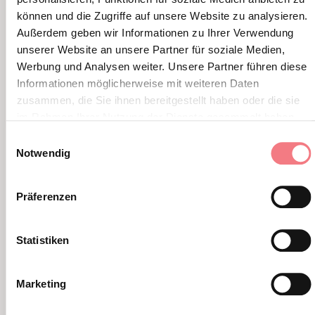
können und die Zugriffe auf unsere Website zu analysieren.
Außerdem geben wir Informationen zu Ihrer Verwendung
unserer Website an unsere Partner für soziale Medien,
Werbung und Analysen weiter. Unsere Partner führen diese
Informationen möglicherweise mit weiteren Daten
zusammen, die Sie ihnen bereitgestellt haben oder die sie
im Rahmen Ihrer Nutzung der Dienste gesammelt haben.
Einwilligungsauswahl
Bigoli in salsa
Notwendig
8. August 2026 - Cadore - Tre Cime -
Comelico
Präferenzen
Feier für alle!
Statistiken
MEHR ERFAHREN
Marketing