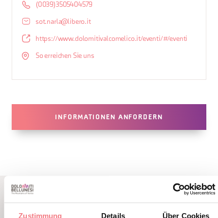
(0039)3505404579
sot.narla@libero.it
https://www.dolomitivalcomelico.it/eventi/#/eventi
So erreichen Sie uns
INFORMATIONEN ANFORDERN
LBL_EVENTI_CORRELATI
Zustimmung
Details
Über Cookies