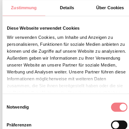
Vorzüge dieser Gegend und des
Zustimmung
Details
Über Cookies
lokalen Handwerks präsentiert.
Unter den verschiedenen
Diese Webseite verwendet Cookies
Ausstellungsstücken des Museo del
Wir verwenden Cookies, um Inhalte und Anzeigen zu
Piave „Enzo Colognese“ finden sich
personalisieren, Funktionen für soziale Medien anbieten zu
können und die Zugriffe auf unsere Website zu analysieren.
auch Rekonstruktionen von
Außerdem geben wir Informationen zu Ihrer Verwendung
Flugzeugen aus dem Ersten
unserer Website an unsere Partner für soziale Medien,
Weltkrieg und ein Flugsimulator.
Werbung und Analysen weiter. Unsere Partner führen diese
Die historische, auf handwerkliche
Informationen möglicherweise mit weiteren Daten
zusammen, die Sie ihnen bereitgestellt haben oder die sie
Prozesse setzende Brennerei Le
im Rahmen Ihrer Nutzung der Dienste gesammelt haben.
Crode befindet sich in Caorera.
Einwilligungsauswahl
Notwendig
Präferenzen