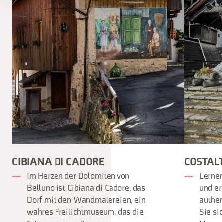
CIBIANA DI CADORE
COSTAL
Im Herzen der Dolomiten von
Lernen
Belluno ist Cibiana di Cadore, das
und er
Dorf mit den Wandmalereien, ein
authen
wahres Freilichtmuseum, das die
Sie si