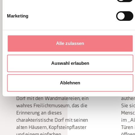
Marketing
Alle zulassen
Auswahl erlauben
CIBIANA DI CADORE
COSTAL
Ablehnen
Im Herzen der Dolomiten von
Lernen
Belluno ist Cibiana di Cadore, das
und er
Dorf mit den Wandmalereien, ein
authen
wahres Freilichtmuseum, das die
Sie si
Erinnerung an dieses
Mensc
charakteristische Dorf mit seinen
im „Al
alten Häusern, Kopfsteinpflaster
Türen 
und einem einfachen,
öffnen