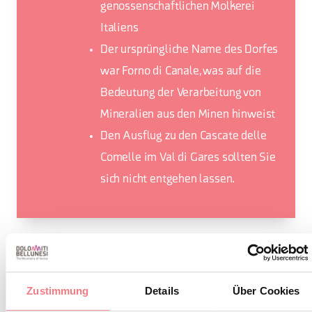
genossenschaftlichen Molkerei
Italiens
Der ursprüngliche Name des Dorfes
war Forno di Canale, was auf die
Bedeutung der Verarbeitung von
Mineralien aus den Minen hinweist
Den Ausflug zu den Cascate delle
Comelle im Val di Gares sollten Sie
sich nicht entgehen lassen.
INFORMATIONEN ANFORDERN
Zustimmung
Details
Über Cookies