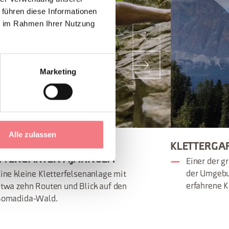
 führen diese Informationen
ie im Rahmen Ihrer Nutzung
Marketing
Alle zulassen
GERICHTETER
KLETTERGAR
TTERGARTEN AJARNOLA
Einer der g
der Umgebun
ine kleine Kletterfelsenanlage mit
erfahrene K
twa zehn Routen und Blick auf den
Somadida-Wald.