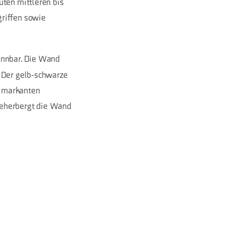
uten mittleren bis
griffen sowie
ennbar. Die Wand
. Der gelb-schwarze
em markanten
beherbergt die Wand