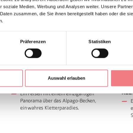
r soziale Medien, Werbung und Analysen weiter. Unsere Partner
 Daten zusammen, die Sie ihnen bereitgestellt haben oder die s
n.
Präferenzen
Statistiken
Auswahl erlauben
DOLADA-FELSEN
EIN
KLE
Ein Felsen mit einem einzigartigen
Panorama über das Alpago-Becken,
E
ein wahres Kletterparadies.
e