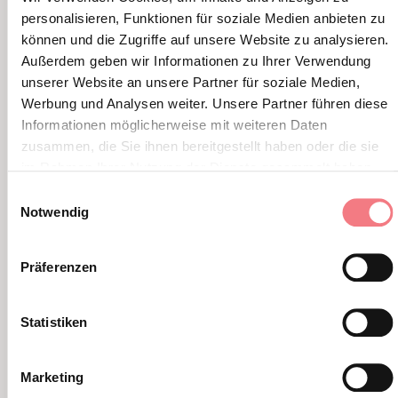
personalisieren, Funktionen für soziale Medien anbieten zu
können und die Zugriffe auf unsere Website zu analysieren.
Außerdem geben wir Informationen zu Ihrer Verwendung
unserer Website an unsere Partner für soziale Medien,
Werbung und Analysen weiter. Unsere Partner führen diese
Informationen möglicherweise mit weiteren Daten
zusammen, die Sie ihnen bereitgestellt haben oder die sie
im Rahmen Ihrer Nutzung der Dienste gesammelt haben.
Einwilligungsauswahl
Notwendig
FALESIA DELLE CINQUE TORRI
DOLADA
Erproben Sie sich auf den vielen
Ein Fe
Präferenzen
Routen und genießen Sie die
einzig
atemberaubende Aussicht von der
Alpag
Palestra degli Scoiattoli, der
Klette
Statistiken
„Turnhalle der Eichhörnchen“.
Marketing