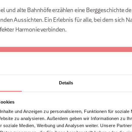
el und alte Bahnhöfe erzählen eine Berggeschichte d
den Aussichten. Ein Erlebnis für alle, bei dem sich N
rfekter Harmonie verbinden.
Strecke hat einige anspruchsvolle Abschnitte, vor allem bergauf
rn mit gutem Training und etwas Erfahrung auf unbefestigten 
ohlen. Nicht geeignet für Anfänger.
Details
Cookies
nhalte und Anzeigen zu personalisieren, Funktionen für soziale
Website zu analysieren. Außerdem geben wir Informationen zu I
EN ANFORDERN
r soziale Medien, Werbung und Analysen weiter. Unsere Partner