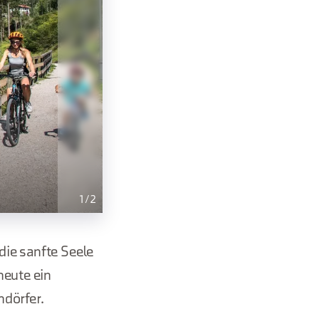
1
/
2
die sanfte Seele
heute ein
ndörfer.