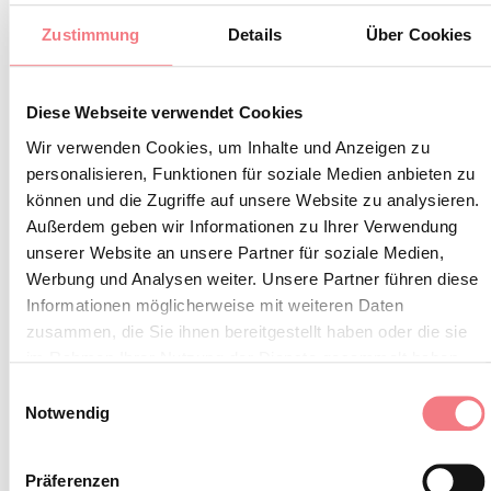
Skilifte, um eine abenteuerliche Abfahrt inmitten
Zustimmung
Details
Über Cookies
bezaubernder Landschaften zu genießen.
Testen Sie sich auf Rampen, Sprüngen und Steilkurven
Diese Webseite verwendet Cookies
Entdecken Sie auf Ihrem MTB den Falcade San
Wir verwenden Cookies, um Inhalte und Anzeigen zu
Pellegrino Bike Trail, den Cortina Bike Park, die
personalisieren, Funktionen für soziale Medien anbieten zu
können und die Zugriffe auf unsere Website zu analysieren.
Dolomiti Trail Experience in Comelico, den Bike Park
Außerdem geben wir Informationen zu Ihrer Verwendung
Nevegal und die Bike Parks in Arabba, Auronzo und
unserer Website an unsere Partner für soziale Medien,
dem Ski Area Civetta. Spaß und Adrenalin pur!
Werbung und Analysen weiter. Unsere Partner führen diese
Informationen möglicherweise mit weiteren Daten
zusammen, die Sie ihnen bereitgestellt haben oder die sie
INFORMATIONEN ANFORDERN
im Rahmen Ihrer Nutzung der Dienste gesammelt haben.
Einwilligungsauswahl
Notwendig
Präferenzen