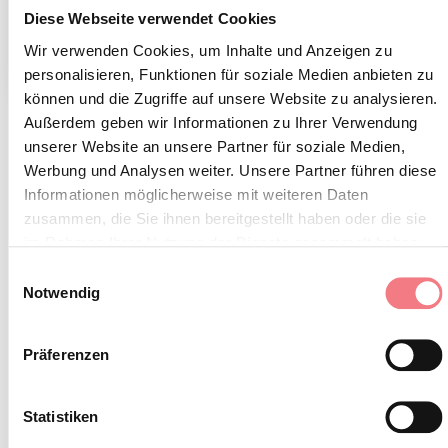
Diese Webseite verwendet Cookies
Wir verwenden Cookies, um Inhalte und Anzeigen zu
1
/
2
personalisieren, Funktionen für soziale Medien anbieten zu
können und die Zugriffe auf unsere Website zu analysieren.
Außerdem geben wir Informationen zu Ihrer Verwendung
unserer Website an unsere Partner für soziale Medien,
INFORMATIONEN ANFORDERN
Werbung und Analysen weiter. Unsere Partner führen diese
Informationen möglicherweise mit weiteren Daten
zusammen, die Sie ihnen bereitgestellt haben oder die sie
im Rahmen Ihrer Nutzung der Dienste gesammelt haben.
Einwilligungsauswahl
BLEIBEN SIE IN
Notwendig
KONTAKT
Präferenzen
Abonnieren Sie den Newsletter der Belluneser
Statistiken
Dolomiten!