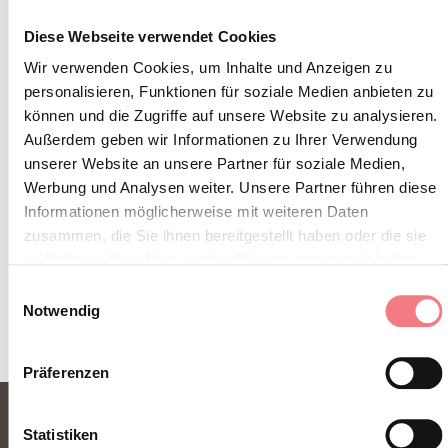
Abonnieren Sie den Newsletter der Belluneser
Diese Webseite verwendet Cookies
Dolomiten!
Wir verwenden Cookies, um Inhalte und Anzeigen zu
Sie erhalten Nachrichten, Informationen,
personalisieren, Funktionen für soziale Medien anbieten zu
Reiserouten, Ideen und Tipps für Ihren Urlaub
können und die Zugriffe auf unsere Website zu analysieren.
zu jeder Jahreszeit.
Außerdem geben wir Informationen zu Ihrer Verwendung
unserer Website an unsere Partner für soziale Medien,
Werbung und Analysen weiter. Unsere Partner führen diese
ZUM NEWSLETTER ANMELDEN
Informationen möglicherweise mit weiteren Daten
zusammen, die Sie ihnen bereitgestellt haben oder die sie
im Rahmen Ihrer Nutzung der Dienste gesammelt haben.
Einwilligungsauswahl
Notwendig
Präferenzen
Statistiken