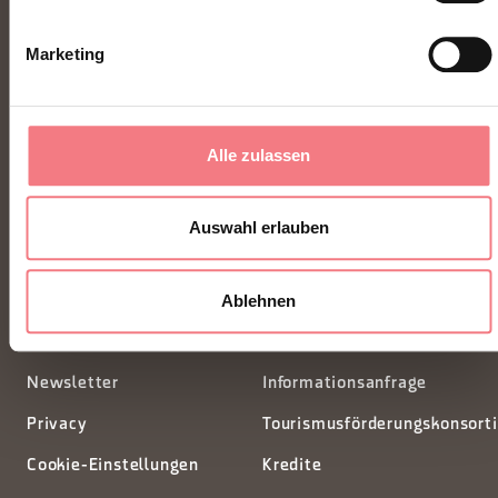
Marketing
FONDAZIONE DMO DOLOMITI BELLUNESI
Alle zulassen
Piazza Santo Stefano 15/17
Auswahl erlauben
32100 Belluno - Italia
Ablehnen
segreteria@dmodolomiti.it
Newsletter
Informationsanfrage
Privacy
Tourismusförderungskonsort
Cookie-Einstellungen
Kredite