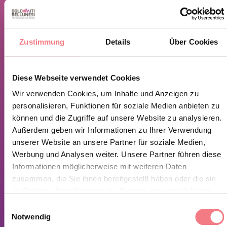
Vom Dorf Sanzan aus den Ort zu Fuß bergauf gehen und
den Weg zu den „Tre Croci“ nehmen, wobei man an
einer offensichtlichen Abzweigung links abbiegt, die
Zustimmung
Details
Über Cookies
entlang der gesamten Länge der Felswand verläuft. An
einem bestimmten Punkt, nach einem Metalkabel für
Diese Webseite verwendet Cookies
das Holz, biegt eine weitere Abzweigung nach links
Wir verwenden Cookies, um Inhalte und Anzeigen zu
hinauf, die zur Basis der Felswand auf der rechten Seite
personalisieren, Funktionen für soziale Medien anbieten zu
können und die Zugriffe auf unsere Website zu analysieren.
in Blickrichtung des Berges führt. Zugangzeit ca. 25
Außerdem geben wir Informationen zu Ihrer Verwendung
Minuten.
unserer Website an unsere Partner für soziale Medien,
Werbung und Analysen weiter. Unsere Partner führen diese
ÖFFNUNGSZEITEN
Informationen möglicherweise mit weiteren Daten
RUNDE 24/24 STUNDEN
zusammen, die Sie ihnen bereitgestellt haben oder die sie
im Rahmen Ihrer Nutzung der Dienste gesammelt haben.
Einwilligungsauswahl
INFORMATIONEN ANFORDERN
Notwendig