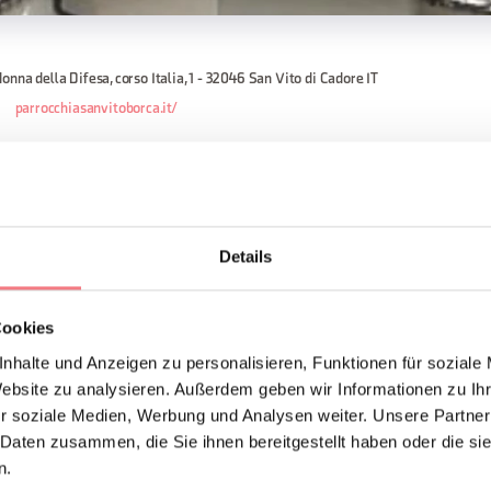
onna della Difesa, corso Italia, 1 - 32046 San Vito di Cadore IT
parrocchiasanvitoborca.it/
 Ende des 15. Jahrhunderts erbaut und in der ersten Hälfte des
il beherbergt es im Inneren einige wertvolle Kunstzeugnisse.
Details
leuchtet ein Triptychon, das Francesco Vecellio, dem Bruder vo
Cookies
nhalte und Anzeigen zu personalisieren, Funktionen für soziale
EN ANFORDERN
Website zu analysieren. Außerdem geben wir Informationen zu I
r soziale Medien, Werbung und Analysen weiter. Unsere Partner
 Daten zusammen, die Sie ihnen bereitgestellt haben oder die s
n.