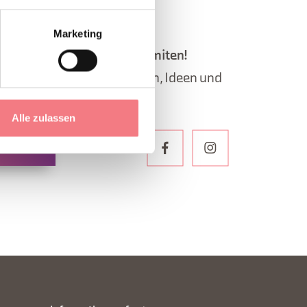
Marketing
letter der Belluneser Dolomiten!
, Informationen, Reiserouten, Ideen und
jeder Jahreszeit.
Alle zulassen
ELDEN