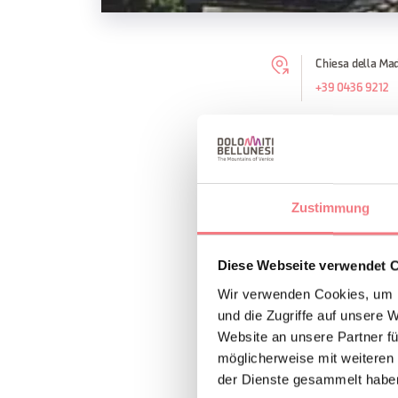
Chiesa della Mad
+39 0436 9212
Die Kirche wurde am
Im spätgotischen St
Zustimmung
Auf dem Hauptaltar 
Diese Webseite verwendet 
Wir verwenden Cookies, um I
INFORMATION
und die Zugriffe auf unsere 
Website an unsere Partner fü
möglicherweise mit weiteren
der Dienste gesammelt habe