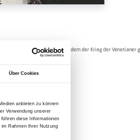
 16. Jahrhunderts erweitert, nachdem der Krieg der Venetianer 
Über Cookies
n Tizian, zugeschrieben wird.
 Medien anbieten zu können
hrer Verwendung unserer
 führen diese Informationen
ie im Rahmen Ihrer Nutzung