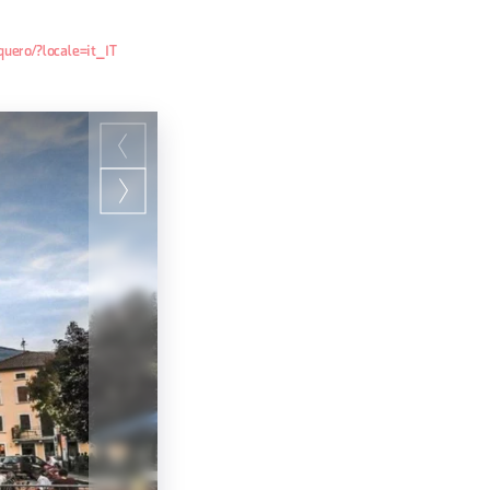
uero/?locale=it_IT