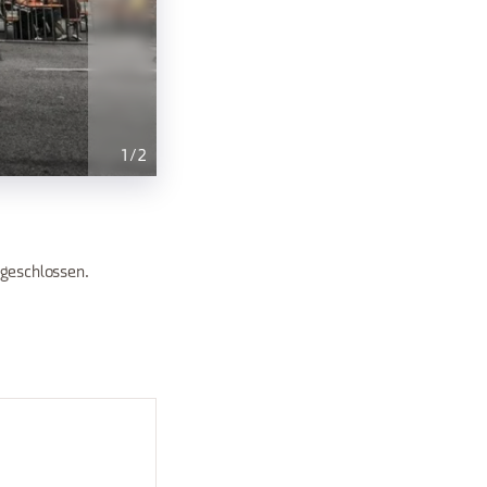
1
/
2
 geschlossen.