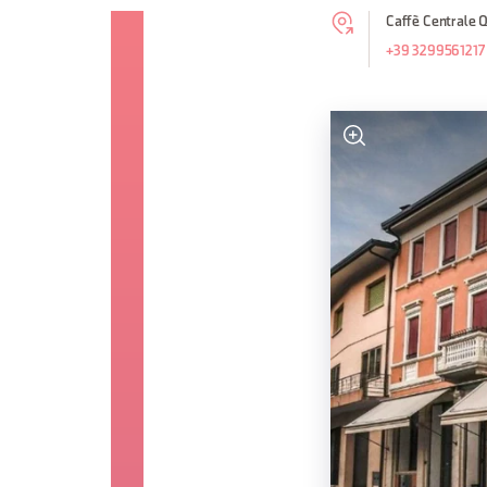
Caffè Centrale Q
+39 3299561217