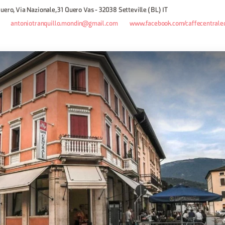
uero, Via Nazionale, 31 Quero Vas - 32038 Setteville (BL) IT
antoniotranquillo.mondin@gmail.com
www.facebook.com/caffecentraleq