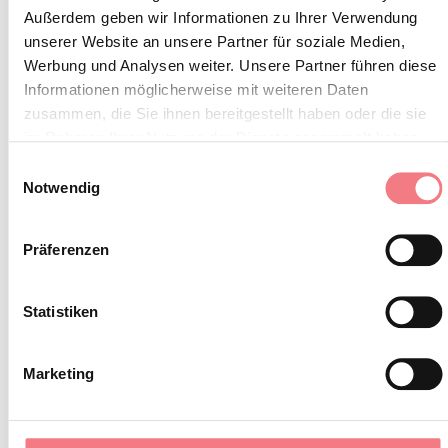
Außerdem geben wir Informationen zu Ihrer Verwendung
unserer Website an unsere Partner für soziale Medien,
Werbung und Analysen weiter. Unsere Partner führen diese
BLEIBEN SIE IN
Informationen möglicherweise mit weiteren Daten
zusammen, die Sie ihnen bereitgestellt haben oder die sie
KONTAKT
im Rahmen Ihrer Nutzung der Dienste gesammelt haben.
Einwilligungsauswahl
Abonnieren Sie den Newsletter der Belluneser
Notwendig
Dolomiten!
Präferenzen
Sie erhalten Nachrichten, Informationen,
Reiserouten, Ideen und Tipps für Ihren Urlaub
Statistiken
zu jeder Jahreszeit.
Marketing
ZUM NEWSLETTER ANMELDEN