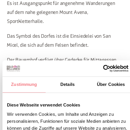
Es ist Ausgangspunkt für angenehme Wanderungen
auf dem nahe gelegenen Mount Avena,
Sportkletterhalle.
Das Symbol des Dorfes ist die Einsiedelei von San
Micel, die sich auf dem Felsen befindet.
Der Bauernhof verfügt über Gedecke für Mittagessen,
Abendessen und Snacks sowie den Verkauf von
Wurstwaren wie Sopressa, Coppa und Speck. Die Küche
Zustimmung
Details
Über Cookies
ist hausgemacht: Gnocchi mit geräuchertem Ricotta
sind ein Muss.
Diese Webseite verwendet Cookies
Wir verwenden Cookies, um Inhalte und Anzeigen zu
INFORMATIONEN ANFORDERN
personalisieren, Funktionen für soziale Medien anbieten zu
können und die Zugriffe auf unsere Website zu analysieren.