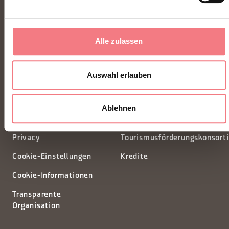
FONDAZIONE DMO DOLOMITI BELLUNESI
Piazza Santo Stefano 15/17
Alle zulassen
32100 Belluno - Italia
Auswahl erlauben
segreteria@dmodolomiti.it
Ablehnen
Newsletter
Informationsanfrage
Privacy
Tourismusförderungskonsort
Cookie-Einstellungen
Kredite
Cookie-Informationen
Transparente
Organisation