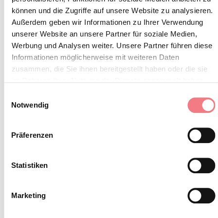
können und die Zugriffe auf unsere Website zu analysieren.
Außerdem geben wir Informationen zu Ihrer Verwendung
Eine kommerzielle Küche: ideal zur Zubereitung
unserer Website an unsere Partner für soziale Medien,
reichhaltiger und schmackhafter Mahlzeiten;
Werbung und Analysen weiter. Unsere Partner führen diese
ausgestattet mit Kochfeldern, Geschirrspüler,
Informationen möglicherweise mit weiteren Daten
zusammen, die Sie ihnen bereitgestellt haben oder die sie
Backofen, Kühlschrank und gefrierschrank, sowie
im Rahmen Ihrer Nutzung der Dienste gesammelt haben.
einer Speisekammer.
Einwilligungsauswahl
Ein großer Speisesaal/Wohnbereich: mit einer
Notwendig
Kapazität von bis zu 50 Personen, ideal für Momente
des Teilens und der Geselligkeit, mit Tischen und
Präferenzen
Bänken.
Außenbereich und Rasen zum Entspannen und Spaß
Statistiken
haben.
Kostenloser Parkplatz
Marketing
Im ersten Stock gibt es 5 Zimmer und drei Bäder