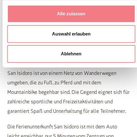
sowie einen Balkon.
Im zweiten Stock unter dem Dach befinden sich 4
Alle zulassen
Zimmer und drei Bäder, eines davon privat.
Die Einrichtung ist zudem mit einer Mikrowelle,
Auswahl erlauben
Waschmaschine und Wäschetrockner ausgestattet.
Auf Anfrage und gegen Aufpreis wird Bettwäsche
Ablehnen
bereitgestellt.
San Isidoro ist von einem Netz von Wanderwegen
umgeben, die zu Fuß, zu Pferd und mit dem
Mountainbike begehbar sind. Die Gegend eignet sich für
zahlreiche sportliche und Freizeitaktivitäten und
garantiert Spaß und Unterhaltung für alle Teilnehmer.
Die Ferienunterkunft San Isidoro ist mit dem Auto
leicht erreichbar, nur 5 Minuten vom Zentrum von