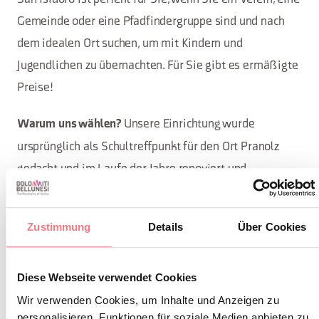
Gemeinde oder eine Pfadfindergruppe sind und nach
dem idealen Ort suchen, um mit Kindern und
Jugendlichen zu übernachten. Für Sie gibt es ermäßigte
Preise!
Unsere Einrichtung wurde
Warum uns wählen?
ursprünglich als Schultreffpunkt für den Ort Pranolz
gedacht und im Laufe der Jahre renoviert und
angepasst, um den Bedürfnissen des Jugend- und
Gruppentourismus gerecht zu werden. Wir bieten eine
Zustimmung
Details
Über Cookies
, komfortable und anregende Umgebung für
sichere
Gruppen aller Altersgruppen, die die
und
Sozialisation
Diese Webseite verwendet Cookies
den Kontakt zur Natur fördert.
Wir verwenden Cookies, um Inhalte und Anzeigen zu
personalisieren, Funktionen für soziale Medien anbieten zu
Innerhalb unserer Einrichtung finden Sie: