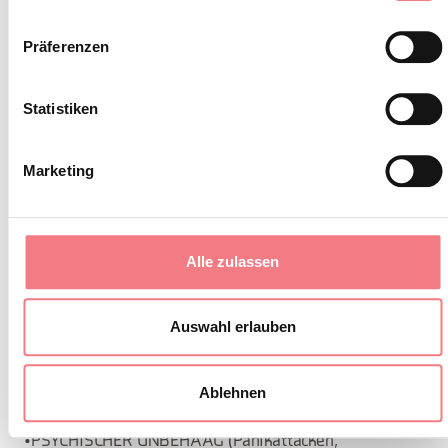
Wechselkleidungsstück, ein technisches Thermoshirt,
Präferenzen
Unterwäsche oder einen Badeanzug unter dem
Neoprenanzug, ein Handtuch und ein Paar Trekking-
Statistiken
oder Sportschuhe, die während des Ausflugs nass
werden dürfen (keine Stiefel, Trekkingschuhe und Flip-
Marketing
Flops). Bringe bei Bedarf lebenswichtige Medikamente
im Falle von Krankheiten mit. MÖGLICHE MIETUNG VON
SCHUHWERK AUF ANFRAGE
Alle zulassen
Es gibt seltene Faktoren, die die
Mögliche Ausschlüsse:
Auswahl erlauben
Ausübung des Canyoning behindern könnten. Unter den
verschiedenen Krankheiten sind folgende nicht
abschließend aufgeführt:
Ablehnen
•PSYCHISCHER UNBEHAAG (Panikattacken,