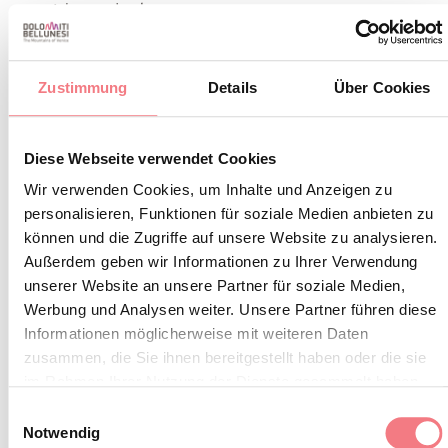
erreicht werden kann.
Verpasse nicht die Gelegenheit, erlebe dieses
Zustimmung
Details
Über Cookies
spannende Abenteuer!!!
Die gesamte notwendige
Was im Preis enthalten ist:
Diese Webseite verwendet Cookies
Ausrüstung für die individuelle Fortbewegung (warme
Wir verwenden Cookies, um Inhalte und Anzeigen zu
Neoprenanzüge in zwei Teilen, Neoprenschuhe,
personalisieren, Funktionen für soziale Medien anbieten zu
können und die Zugriffe auf unsere Website zu analysieren.
Gurtzeug, Verbindungselemente, Abseilgerät, Helm mit
Außerdem geben wir Informationen zu Ihrer Verwendung
GoPro-Befestigung oder Stirnlampe für nächtliche
unserer Website an unsere Partner für soziale Medien,
Ausflüge) und für die Gruppe (Seile, Rucksäcke,
Werbung und Analysen weiter. Unsere Partner führen diese
wasserdichtes Erste-Hilfe-Set); außerdem einen
Informationen möglicherweise mit weiteren Daten
zusammen, die Sie ihnen bereitgestellt haben oder die sie
Canyoning-Begleiter/Guide und einen Foto-Video-
im Rahmen Ihrer Nutzung der Dienste gesammelt haben.
Service für den Ausflug.
Einwilligungsauswahl
Notwendig
: Ein trockenes
Was mitzubringen ist