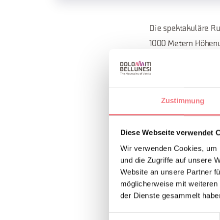
Die spektakuläre Ru
1000 Metern Höhenu
Preis: 35€, 30€ mit 
Zustimmung
Mindestalter: 18 Ja
Info und Buchungen
Diese Webseite verwendet 
Wir verwenden Cookies, um I
und die Zugriffe auf unsere 
INFOS UND K
Website an unsere Partner fü
Consorzio Turis
möglicherweise mit weiteren
der Dienste gesammelt habe
(0039) 0435
Einwilligungsauswahl
http://auron