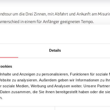
ndtour um die Drei Zinnen, mit Abfahrt und Ankunft am Misuri
nterschied in einem für Anfänger geeigneten Tempo.
Tre Cime Card.
Details
hre Dauer: 5 Stunden
 Konsortium Tourismus Drei Zinnen Dolomiten Tel. 0435 99603
Cookies
nhalte und Anzeigen zu personalisieren, Funktionen für soziale
Website zu analysieren. Außerdem geben wir Informationen zu I
ONTAKTE DES VERANSTALTERS
r soziale Medien, Werbung und Analysen weiter. Unsere Partner
tico Trecimedolomiti
 Daten zusammen, die Sie ihnen bereitgestellt haben oder die s
n.
 99603
infoauronzo@gmail.com
zomisurina.it/
So erreichen Sie uns