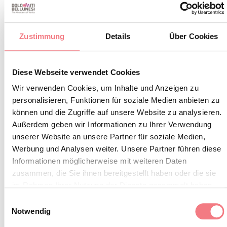
Mindestalter: 10 Jahre Dauer: 5 Stunden
Infos und Reservierungen: Tourismusverband Drei
Zustimmung
Details
Über Cookies
Zinnen Dolomiten tel. 0435 99603
Diese Webseite verwendet Cookies
Wir verwenden Cookies, um Inhalte und Anzeigen zu
INFOS UND KONTAKTE DES VERANSTALTERS
personalisieren, Funktionen für soziale Medien anbieten zu
Consorzio Turistico Trecimedolomiti
können und die Zugriffe auf unsere Website zu analysieren.
(0039) 0435 99603
Außerdem geben wir Informationen zu Ihrer Verwendung
unserer Website an unsere Partner für soziale Medien,
infoauronzo@gmail.com
Werbung und Analysen weiter. Unsere Partner führen diese
http://auronzomisurina.it/
Informationen möglicherweise mit weiteren Daten
zusammen, die Sie ihnen bereitgestellt haben oder die sie
So erreichen Sie uns
im Rahmen Ihrer Nutzung der Dienste gesammelt haben.
Einwilligungsauswahl
Notwendig