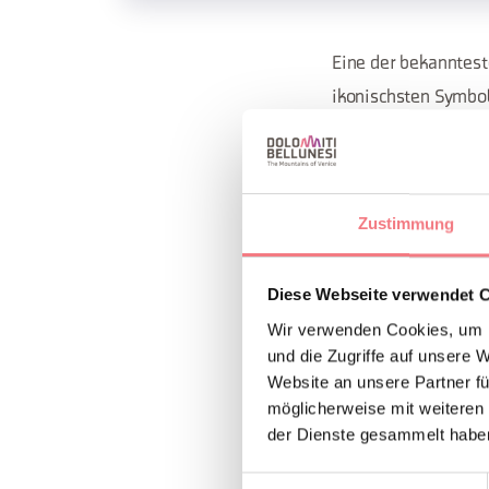
Eine der bekanntest
ikonischsten Symbo
Preis: 30€, 25€ mit 
Zustimmung
Mindestalter: 10 Ja
Informationen und 
Diese Webseite verwendet 
Wir verwenden Cookies, um I
und die Zugriffe auf unsere 
INFOS UND K
Website an unsere Partner fü
Consorzio Turis
möglicherweise mit weiteren
der Dienste gesammelt habe
(0039) 0435
Einwilligungsauswahl
http://auron