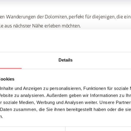
en Wanderungen der Dolomiten, perfekt für diejenigen, die ein
le aus nächster Nähe erleben möchten.
der Tre Cime Card.
Details
hre Dauer: 6 Stunden
Reservierungen: Tourismusverband Tre Cime Dolomiten Tel. 04
Cookies
nhalte und Anzeigen zu personalisieren, Funktionen für soziale
Website zu analysieren. Außerdem geben wir Informationen zu I
ONTAKTE DES VERANSTALTERS
r soziale Medien, Werbung und Analysen weiter. Unsere Partner
tico Trecimedolomiti
 Daten zusammen, die Sie ihnen bereitgestellt haben oder die s
n.
 99603
infoauronzo@gmail.com
zomisurina.it/
So erreichen Sie uns