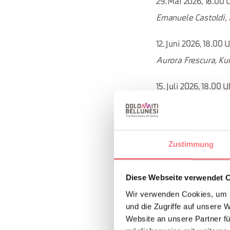
29. Mai 2026, 18.00 
Emanuele Castoldi, 
12. Juni 2026, 18.00 
Aurora Frescura, Ku
15. Juli 2026, 18.00 U
Grassi, Universität T
11. September, 18.00
Zustimmung
Salvini, Gallerien 
Carlo Cavalli, Bürg
Diese Webseite verwendet 
Wir verwenden Cookies, um I
18. September, 18.0
und die Zugriffe auf unsere 
Marta Mazza, Aufsic
Website an unsere Partner fü
Padua, Treviso und 