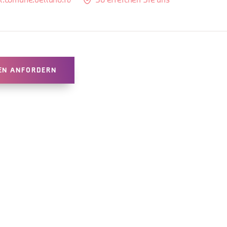
l.comune.belluno.it/
So erreichen Sie uns
EN ANFORDERN