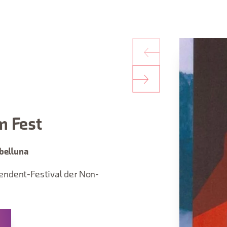
m Fest
lbelluna
endent-Festival der Non-