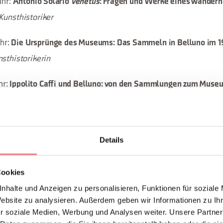
Uhr:
Antonio Solario
venetus
: Fragen und Werke eines wandern
Kunsthistoriker
Uhr:
Die Ursprünge des Museums: Das Sammeln in Belluno im 19
nsthistorikerin
hr:
Ippolito Caffi und Belluno: von den Sammlungen zum Muse
riest
 Uhr:
Das Museum von Belluno und die Gallerien der Accademia
Details
der Accademia in Venedig
erliches Museum von Belluno
Cookies
nhalte und Anzeigen zu personalisieren, Funktionen für soziale
0 Uhr:
Das Museum von Belluno und der Schutz des kulturellen E
Website zu analysieren. Außerdem geben wir Informationen zu I
htsbehörde für Archäologie, schöne Künste und Landschaft für 
r soziale Medien, Werbung und Analysen weiter. Unsere Partner
Belluno