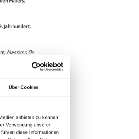
den Malers;
. Jahrhundert;
Massimo De
um;
Silvia
 in Venedig;
Über Cookies
 Medien anbieten zu können
rbes der Region;
hrer Verwendung unserer
die Provinzen
 führen diese Informationen