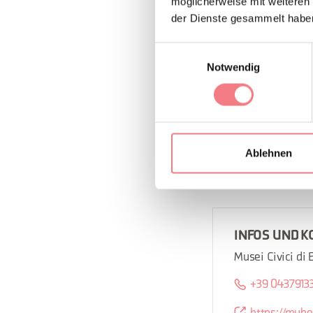
möglicherweise mit weiteren
der Dienste gesammelt habe
25. September 2026,
Einwilligungsauswahl
Vorgeschichte und d
Notwendig
Donadel, Bürgerlic
Der Eintritt zu den 
.
obligatorisch
Ablehnen
Für Informationen 
INFOS UND K
Musei Civici di 
+39 0437913