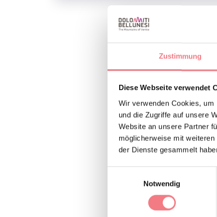
Künstlerische Ausst
der Sagra organisie
Zustimmung
D’ALPAGO
Diese Webseite verwendet 
INFOS UND K
Wir verwenden Cookies, um I
Diletarte
und die Zugriffe auf unsere 
Website an unsere Partner fü
So erreichen
möglicherweise mit weiteren
der Dienste gesammelt habe
Einwilligungsauswahl
Notwendig
INFORMATION