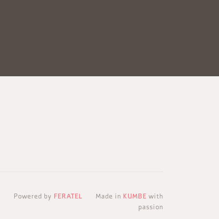
Powered by
FERATEL
Made in
KUMBE
with
passion