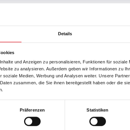
ellung, die seit über zwanzig Jahren von der Pro Loco von Puos
rt wird. 19. August um 20.30 Uhr Eröffnung Tel. 346 8793681 - 
Details
Cookies
ONTAKTE DES VERANSTALTERS
nhalte und Anzeigen zu personalisieren, Funktionen für soziale
Website zu analysieren. Außerdem geben wir Informationen zu I
r soziale Medien, Werbung und Analysen weiter. Unsere Partner
 Sie uns
 Daten zusammen, die Sie ihnen bereitgestellt haben oder die s
n.
Präferenzen
Statistiken
EN ANFORDERN