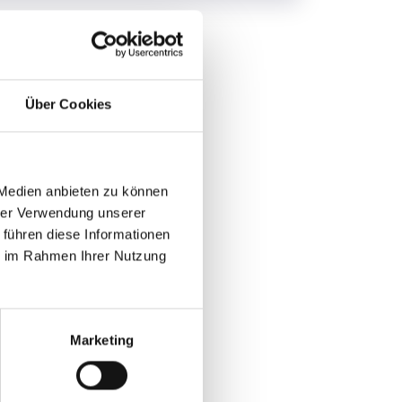
 während der Zeit
Org. PRO LOCO PUOS
Über Cookies
 Medien anbieten zu können
hrer Verwendung unserer
 führen diese Informationen
ie im Rahmen Ihrer Nutzung
Marketing