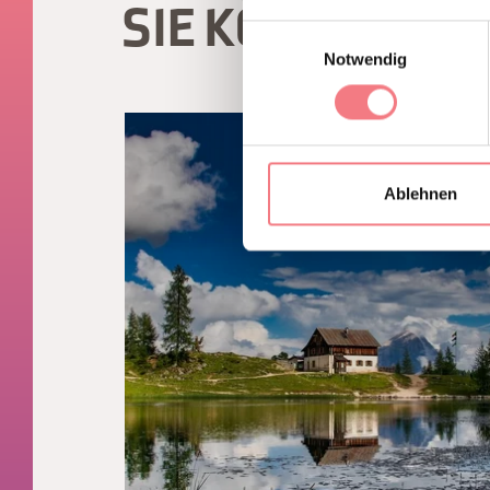
SIE KÖNNEN A
Einwilligungsauswahl
Notwendig
Ablehnen