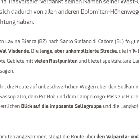
la Trasversale" verdankt seinen Namen seiner West-
 sich dadurch von allen anderen Dolomiten-Höhenwege
htung haben.
on Lavina Bianca (BZ) nach Santo Stefano di Cadore (BL) folgt 
Die
die in 14
 Val Visdende.
lange, aber unkomplizierte Strecke,
ebte Gebiete mit
und bietet spektakuläre La
vielen Rastpunkten
sagen.
ührt die Route auf unbeschwerlichen Wegen über den Südkam
 Sassopiatto, dem Piz Boè und dem Campolongo-Pass zur Hütte 
errlichen
und die Langkof
Blick auf die imposante Sellagruppe
lomiten angekommen, steigt die Route über
den Valparola- und