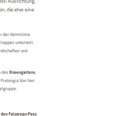
Ost-Ausrichtung.
n, die eher eine
er der Kammlinie
 Etappen unterteilt
ndschaften und
m des
,
Rosengartens
Pralongia Von hier
elgruppe.
 den Falzarego-Pass