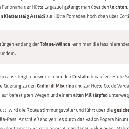
n Panorama der Hütte Lagazuoi gelangt man über den
leichten,
zur Hütte Pomedes, hoch oben über Cort
 Klettersteig Astaldi
rüngen entlang der
kann man die faszinierende
Tofane-Wände
undern.
zzo aus steigt man weiter über den
hinauf zur Hütte S
Cristallo
ne Querung zu den
und zur Hütte Col de Varda
Cadini di Misurina
 auf befestigten Wegen und einem
unterwegs
alten Militärpfad
ucci wird die Route stimmungsvoller und führt über die
gesiche
la-Pass. Anschließend geht es durch das Vallon Popera hinunte
ng der Camosci-Scharte erreicht man das Biwak Piovan. Währ