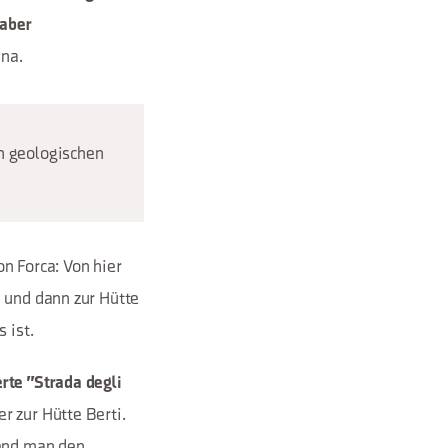
 aber
ina.
n geologischen
on Forca: Von hier
 und dann zur Hütte
 ist.
rte "Strada degli
r zur Hütte Berti.
end man den