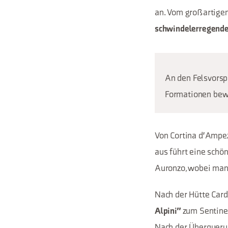
an. Vom großartige
schwindelerregenden
An den Felsvorsp
Formationen bew
Von Cortina d'Ampe
aus führt eine schö
Auronzo, wobei man
Nach der Hütte Card
zum Sentinel
Alpini"
Nach der Überqueru