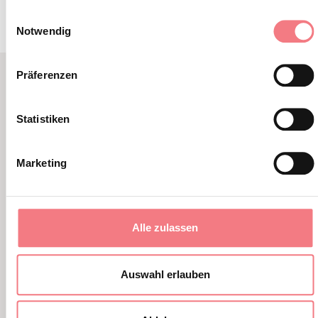
Einwilligungsauswahl
Notwendig
Präferenzen
VERWANDTER INHALT
Statistiken
SIE KÖNNEN AUCH
MÖGEN
Marketing
Alle zulassen
Auswahl erlauben