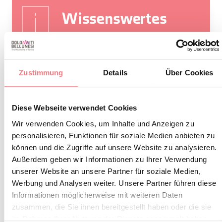
Wissenswertes
Um den Tag auf dem Monte Avena
auf angenehme Weise ausklingen
zu lassen, empfiehlt sich ein Besuch
Zustimmung
Details
Über Cookies
in der historischen Brauerei
Fabbrica in Pedavena.
Diese Webseite verwendet Cookies
Auf der Coca, in Nevegal, kann man
Wir verwenden Cookies, um Inhalte und Anzeigen zu
auch nachts Ski fahren.
personalisieren, Funktionen für soziale Medien anbieten zu
können und die Zugriffe auf unsere Website zu analysieren.
Außerdem geben wir Informationen zu Ihrer Verwendung
unserer Website an unsere Partner für soziale Medien,
Werbung und Analysen weiter. Unsere Partner führen diese
Informationen möglicherweise mit weiteren Daten
INFORMATIONEN ANFORDERN
zusammen, die Sie ihnen bereitgestellt haben oder die sie
im Rahmen Ihrer Nutzung der Dienste gesammelt haben.