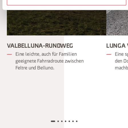
VALBELLUNA-RUNDWEG
LUNGA V
Eine leichte, auch für Familien
Eine s
geeignete Fahrradroute zwischen
den Do
Feltre und Belluno.
machba