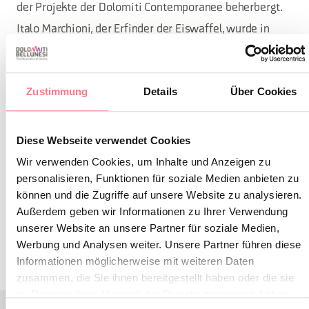
der Projekte der Dolomiti Contemporanee beherbergt.
Italo Marchioni, der Erfinder der Eiswaffel, wurde in
Vodo di Cadore geboren. Nur wenige Minuten vom
Bahnhof Calalzo entfernt finden Sie die Laghetti di
Zustimmung
Details
Über Cookies
Lagole, diese Seen sind ein kleines Naturjuwel. Hier
gibt es Mineralwasserquellen, die seit der
paläovenezianischen Ära für ihre heilende Wirkung
Diese Webseite verwendet Cookies
bekannt sind.
Wir verwenden Cookies, um Inhalte und Anzeigen zu
personalisieren, Funktionen für soziale Medien anbieten zu
können und die Zugriffe auf unsere Website zu analysieren.
INFORMATIONEN ANFORDERN
Außerdem geben wir Informationen zu Ihrer Verwendung
unserer Website an unsere Partner für soziale Medien,
Werbung und Analysen weiter. Unsere Partner führen diese
Informationen möglicherweise mit weiteren Daten
zusammen, die Sie ihnen bereitgestellt haben oder die sie
im Rahmen Ihrer Nutzung der Dienste gesammelt haben.