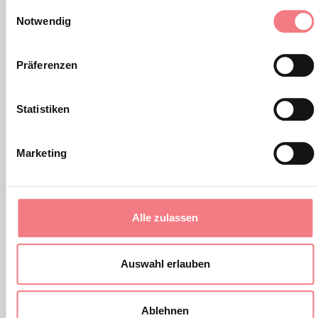
Einwilligungsauswahl
Notwendig
VERWANDTER INHALT
SIE KÖNNEN AUCH
Präferenzen
MÖGEN
Statistiken
Marketing
Alle zulassen
Auswahl erlauben
Ablehnen