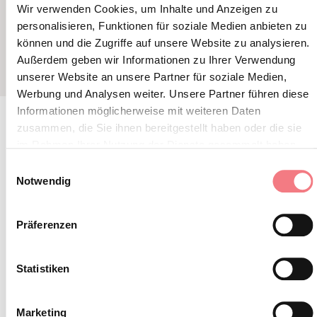
Wir verwenden Cookies, um Inhalte und Anzeigen zu
CARPFISHING
TROTA 
personalisieren, Funktionen für soziale Medien anbieten zu
können und die Zugriffe auf unsere Website zu analysieren.
Außerdem geben wir Informationen zu Ihrer Verwendung
unserer Website an unsere Partner für soziale Medien,
Werbung und Analysen weiter. Unsere Partner führen diese
Informationen möglicherweise mit weiteren Daten
zusammen, die Sie ihnen bereitgestellt haben oder die sie
im Rahmen Ihrer Nutzung der Dienste gesammelt haben.
BLEIBEN SIE IN
Einwilligungsauswahl
Notwendig
KONTAKT
Abonnieren Sie den Newsletter der Belluneser
Präferenzen
Dolomiten!
Statistiken
Sie erhalten Nachrichten, Informationen,
Reiserouten, Ideen und Tipps für Ihren Urlaub
Marketing