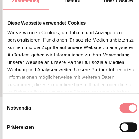
Zustimmung
Details
Über Cookies
CIVETTA ADVENTURE PARK
PARCO 
Diese Webseite verwendet Cookies
Wir verwenden Cookies, um Inhalte und Anzeigen zu
personalisieren, Funktionen für soziale Medien anbieten zu
können und die Zugriffe auf unsere Website zu analysieren.
Außerdem geben wir Informationen zu Ihrer Verwendung
unserer Website an unsere Partner für soziale Medien,
Werbung und Analysen weiter. Unsere Partner führen diese
Informationen möglicherweise mit weiteren Daten
zusammen, die Sie ihnen bereitgestellt haben oder die sie
im Rahmen Ihrer Nutzung der Dienste gesammelt haben.
Einwilligungsauswahl
Notwendig
BLEIBEN SIE IN
Präferenzen