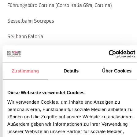
Führungsbüro Cortina (Corso Italia 69/a, Cortina)
Sesselbahn Socrepes
Seilbahn Faloria
Gondelbahn Freccia nel Cielo
Sesselbahn Rio Gere-Pian Bigontina
Zustimmung
Details
Über Cookies
Sesselbahn Tambres (San Vito)
Diese Webseite verwendet Cookies
Auronzo (Abfahrt Taiarezze-Malon)
Wir verwenden Cookies, um Inhalte und Anzeigen zu
personalisieren, Funktionen für soziale Medien anbieten zu
AUTOMATEN (Kauf und/oder Abholung)
können und die Zugriffe auf unsere Website zu analysieren.
Außerdem geben wir Informationen zu Ihrer Verwendung
Cortina Skyline Son dei Prade
unserer Website an unsere Partner für soziale Medien,