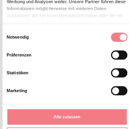
Werbung und Analysen weiter. Unsere Partner führen diese
Informationen möglicherweise mit weiteren Daten
Cortina Skyline Bai de Dones
zusammen, die Sie ihnen bereitgestellt haben oder die sie
im Rahmen Ihrer Nutzung der Dienste gesammelt haben.
Lagazuoi
Einwilligungsauswahl
Notwendig
Olympia delle Tofane
Socrepes
Präferenzen
Statistiken
INFORMATIONEN ANFORDERN
Marketing
BLEIBEN SIE IN
Alle zulassen
KONTAKT