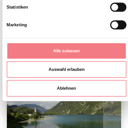
Statistiken
Es wird empfohlen, sich über mögliche
Störungen auf der Website der
ARPAV
Marketing
zu informieren, bevor Sie den Weg
antreten.
Alle zulassen
Auswahl erlauben
Ablehnen