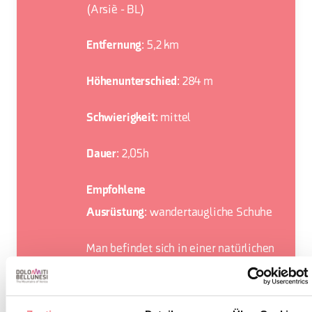
(Arsiè - BL)
: 5,2 km
Entfernung
: 284 m
Höhenunterschied
: mittel
Schwierigkeit
: 2,05h
Dauer
Empfohlene
: wandertaugliche Schuhe
Ausrüstung
Man befindet sich in einer natürlichen
Umgebung, die Respekt erfordert:
Verbot der Blumenentnahme