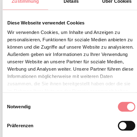
Zustimmung
Details
Über Cookies
Verbot des Badens
Keine Lärmbelästigung
Diese Webseite verwendet Cookies
Verbot des Feuermachens
Wir verwenden Cookies, um Inhalte und Anzeigen zu
Keinen Müll zurücklassen, sondern
personalisieren, Funktionen für soziale Medien anbieten zu
in die dafür vorgesehenen Behälter
können und die Zugriffe auf unsere Website zu analysieren.
werfen (auch Zigarettenstummel,
Außerdem geben wir Informationen zu Ihrer Verwendung
unserer Website an unsere Partner für soziale Medien,
Taschentücher, Masken und
Werbung und Analysen weiter. Unsere Partner führen diese
Bioabfall)
Informationen möglicherweise mit weiteren Daten
Minoren müssen begleitet werden
zusammen, die Sie ihnen bereitgestellt haben oder die sie
im Rahmen Ihrer Nutzung der Dienste gesammelt haben.
Hunde müssen an der Leine
Einwilligungsauswahl
gehalten und ihre Exkremente
Notwendig
eingesammelt werden
Den Wanderweg nicht verlassen
Präferenzen
Die lokale Fauna nicht stören