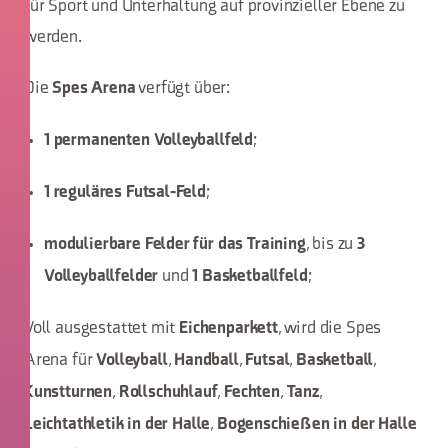
für Sport und Unterhaltung auf provinzieller Ebene zu
werden.
Die
verfügt über:
Spes Arena
;
1 permanenten Volleyballfeld
;
1 reguläres Futsal-Feld
, bis zu
modulierbare Felder für das Training
3
und
;
Volleyballfelder
1 Basketballfeld
Voll ausgestattet mit
, wird die Spes
Eichenparkett
Arena für
,
,
,
,
Volleyball
Handball
Futsal
Basketball
,
,
,
,
Kunstturnen
Rollschuhlauf
Fechten
Tanz
,
Leichtathletik in der Halle
Bogenschießen in der Halle