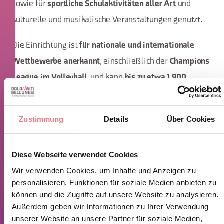
sowie für
und
sportliche Schulaktivitäten aller Art
kulturelle und musikalische Veranstaltungen genutzt.
Die Einrichtung ist
für nationale und internationale
, einschließlich der
Wettbewerbe anerkannt
Champions
, und kann
League im Volleyball
bis zu etwa 1.900
aufnehmen.
Zuschauer
Zustimmung
Details
Über Cookies
Im Inneren befindet sich auch der Sitz des Zentrums für
Sportmedizin, wo alle notwendigen Kontrollen und die
entsprechenden Dokumente in Zusammenarbeit mit
Diese Webseite verwendet Cookies
Ulss für die Ausübung von Wettkampf- und
Wir verwenden Cookies, um Inhalte und Anzeigen zu
Freizeitsport durchgeführt werden.
personalisieren, Funktionen für soziale Medien anbieten zu
können und die Zugriffe auf unsere Website zu analysieren.
ÖFFNUNGSZEITEN
Außerdem geben wir Informationen zu Ihrer Verwendung
unserer Website an unsere Partner für soziale Medien,