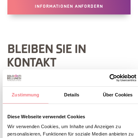
INFORMATIONEN ANFORDERN
BLEIBEN SIE IN
KONTAKT
Abonnieren Sie den Newsletter der Belluneser
Dolomiten!
Zustimmung
Details
Über Cookies
Sie erhalten Nachrichten, Informationen,
Reiserouten, Ideen und Tipps für Ihren Urlaub
Diese Webseite verwendet Cookies
zu jeder Jahreszeit.
Wir verwenden Cookies, um Inhalte und Anzeigen zu
personalisieren, Funktionen für soziale Medien anbieten zu