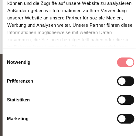
ZUM NEWSLETTER ANMELDEN
können und die Zugriffe auf unsere Website zu analysieren.
Außerdem geben wir Informationen zu Ihrer Verwendung
unserer Website an unsere Partner für soziale Medien,
Werbung und Analysen weiter. Unsere Partner führen diese
Informationen möglicherweise mit weiteren Daten
zusammen, die Sie ihnen bereitgestellt haben oder die sie
im Rahmen Ihrer Nutzung der Dienste gesammelt haben.
Einwilligungsauswahl
Notwendig
Präferenzen
Statistiken
FONDAZIONE DMO DOLOMITI BELLUNESI
Marketing
Piazza Santo Stefano 15/17