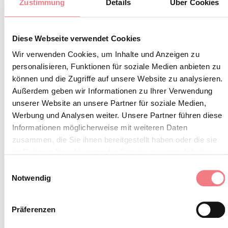
Zustimmung
Details
Über Cookies
Unterstützung eines Teams, das ihn bei
Veranstaltungen und Initiativen im Zusammenhang mit
Diese Webseite verwendet Cookies
SledDog begleitet und unterstützt, Wirklichkeit werden
Wir verwenden Cookies, um Inhalte und Anzeigen zu
konnte.
personalisieren, Funktionen für soziale Medien anbieten zu
können und die Zugriffe auf unsere Website zu analysieren.
Die Schule befindet sich in Pian Cansiglio in der
Außerdem geben wir Informationen zu Ihrer Verwendung
fantastischen Kulisse des Cansiglio-Waldes.
unserer Website an unsere Partner für soziale Medien,
Werbung und Analysen weiter. Unsere Partner führen diese
Informationen möglicherweise mit weiteren Daten
INFORMATIONEN ANFORDERN
zusammen, die Sie ihnen bereitgestellt haben oder die sie
im Rahmen Ihrer Nutzung der Dienste gesammelt haben.
Einwilligungsauswahl
Notwendig
BLEIBEN SIE IN
Präferenzen