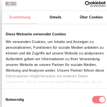
Zustimmung
Details
Über Cookies
BLEIBEN SIE IN
Diese Webseite verwendet Cookies
KONTAKT
Wir verwenden Cookies, um Inhalte und Anzeigen zu
personalisieren, Funktionen für soziale Medien anbieten zu
Abonnieren Sie den Newsletter der Belluneser
können und die Zugriffe auf unsere Website zu analysieren.
Dolomiten!
Außerdem geben wir Informationen zu Ihrer Verwendung
unserer Website an unsere Partner für soziale Medien,
Sie erhalten Nachrichten, Informationen,
Werbung und Analysen weiter. Unsere Partner führen diese
Reiserouten, Ideen und Tipps für Ihren Urlaub
Informationen möglicherweise mit weiteren Daten
zusammen, die Sie ihnen bereitgestellt haben oder die sie
zu jeder Jahreszeit.
im Rahmen Ihrer Nutzung der Dienste gesammelt haben.
Einwilligungsauswahl
ZUM NEWSLETTER ANMELDEN
Notwendig