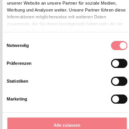
unserer Website an unsere Partner für soziale Medien,
BLEIBEN SIE IN
Werbung und Analysen weiter. Unsere Partner führen diese
Informationen möglicherweise mit weiteren Daten
KONTAKT
zusammen, die Sie ihnen bereitgestellt haben oder die sie
im Rahmen Ihrer Nutzung der Dienste gesammelt haben.
Abonnieren Sie den Newsletter der Belluneser
Einwilligungsauswahl
Notwendig
Dolomiten!
Sie erhalten Nachrichten, Informationen,
Präferenzen
Reiserouten, Ideen und Tipps für Ihren Urlaub
zu jeder Jahreszeit.
Statistiken
ZUM NEWSLETTER ANMELDEN
Marketing
Alle zulassen