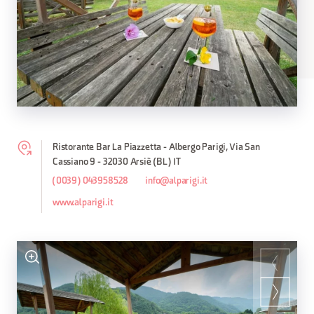
Ristorante Bar La Piazzetta - Albergo Parigi, Via San
Cassiano 9 - 32030 Arsiè (BL) IT
(0039) 043958528
info@alparigi.it
www.alparigi.it