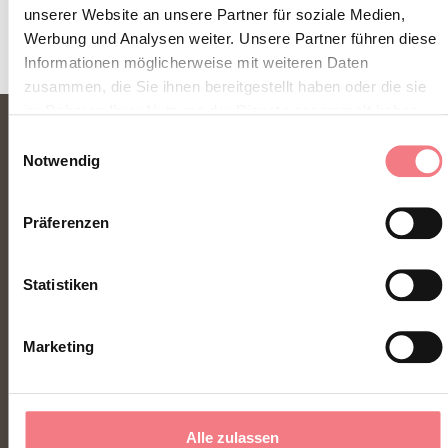
unserer Website an unsere Partner für soziale Medien,
Werbung und Analysen weiter. Unsere Partner führen diese
Informationen möglicherweise mit weiteren Daten
zusammen, die Sie ihnen bereitgestellt haben oder die sie
im Rahmen Ihrer Nutzung der Dienste gesammelt haben.
Einwilligungsauswahl
Notwendig
Präferenzen
FONDAZIONE DMO DOLOMITI BELLUNESI
Statistiken
Piazza Santo Stefano 15/17
Marketing
32100 Belluno - Italia
Alle zulassen
segreteria@dmodolomiti.it