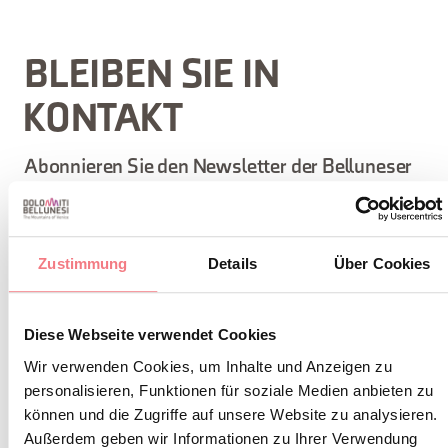
BLEIBEN SIE IN
KONTAKT
Abonnieren Sie den Newsletter der Belluneser
Dolomiten!
Sie erhalten Nachrichten, Informationen,
Zustimmung
Details
Über Cookies
Reiserouten, Ideen und Tipps für Ihren Urlaub
zu jeder Jahreszeit.
Diese Webseite verwendet Cookies
Wir verwenden Cookies, um Inhalte und Anzeigen zu
ZUM NEWSLETTER ANMELDEN
personalisieren, Funktionen für soziale Medien anbieten zu
können und die Zugriffe auf unsere Website zu analysieren.
Außerdem geben wir Informationen zu Ihrer Verwendung