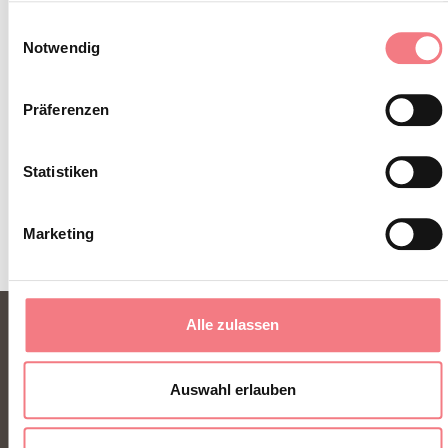
Reiserouten, Ideen und Tipps für Ihren Urlaub
Einwilligungsauswahl
Notwendig
zu jeder Jahreszeit.
Präferenzen
ZUM NEWSLETTER ANMELDEN
Statistiken
Marketing
Alle zulassen
Auswahl erlauben