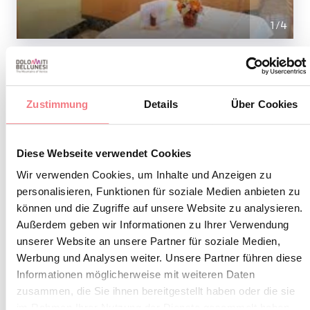
1
/
4
INFORMATIONEN ANFORDERN
Zustimmung
Details
Über Cookies
Diese Webseite verwendet Cookies
Wir verwenden Cookies, um Inhalte und Anzeigen zu
BLEIBEN SIE IN
personalisieren, Funktionen für soziale Medien anbieten zu
können und die Zugriffe auf unsere Website zu analysieren.
KONTAKT
Außerdem geben wir Informationen zu Ihrer Verwendung
unserer Website an unsere Partner für soziale Medien,
Abonnieren Sie den Newsletter der Belluneser
Werbung und Analysen weiter. Unsere Partner führen diese
Dolomiten!
Informationen möglicherweise mit weiteren Daten
zusammen, die Sie ihnen bereitgestellt haben oder die sie
Sie erhalten Nachrichten, Informationen,
im Rahmen Ihrer Nutzung der Dienste gesammelt haben.