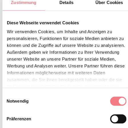
BLEIBEN SIE IN
Zustimmung
Details
Über Cookies
KONTAKT
Diese Webseite verwendet Cookies
Abonnieren Sie den Newsletter der Belluneser
Wir verwenden Cookies, um Inhalte und Anzeigen zu
Dolomiten!
personalisieren, Funktionen für soziale Medien anbieten zu
Sie erhalten Nachrichten, Informationen,
können und die Zugriffe auf unsere Website zu analysieren.
Außerdem geben wir Informationen zu Ihrer Verwendung
Reiserouten, Ideen und Tipps für Ihren Urlaub
unserer Website an unsere Partner für soziale Medien,
zu jeder Jahreszeit.
Werbung und Analysen weiter. Unsere Partner führen diese
Informationen möglicherweise mit weiteren Daten
zusammen, die Sie ihnen bereitgestellt haben oder die sie
ZUM NEWSLETTER ANMELDEN
im Rahmen Ihrer Nutzung der Dienste gesammelt haben.
Einwilligungsauswahl
Notwendig
Präferenzen