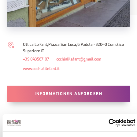
Ottica Le Fant, Piazza San Luca, 6 Padola - 32040 Comelico
Superiore IT
+39 043567107
occhialilefant@gmail.com
www.occhialilefant.it
INFORMATIONEN ANFORDERN