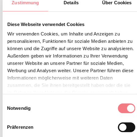
BLEIBEN SIE IN
Zustimmung
Details
Über Cookies
KONTAKT
Diese Webseite verwendet Cookies
Abonnieren Sie den Newsletter der Belluneser
Wir verwenden Cookies, um Inhalte und Anzeigen zu
Dolomiten!
personalisieren, Funktionen für soziale Medien anbieten zu
Sie erhalten Nachrichten, Informationen,
können und die Zugriffe auf unsere Website zu analysieren.
Außerdem geben wir Informationen zu Ihrer Verwendung
Reiserouten, Ideen und Tipps für Ihren Urlaub
unserer Website an unsere Partner für soziale Medien,
zu jeder Jahreszeit.
Werbung und Analysen weiter. Unsere Partner führen diese
Informationen möglicherweise mit weiteren Daten
zusammen, die Sie ihnen bereitgestellt haben oder die sie
ZUM NEWSLETTER ANMELDEN
im Rahmen Ihrer Nutzung der Dienste gesammelt haben.
Einwilligungsauswahl
Notwendig
Präferenzen