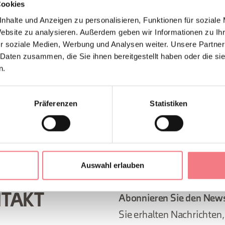
Cookies
nhalte und Anzeigen zu personalisieren, Funktionen für soziale
seum des 7. Gebirgsregiments ist
nur nach vorheriger Anmeldu
Website zu analysieren. Außerdem geben wir Informationen zu I
r soziale Medien, Werbung und Analysen weiter. Unsere Partner
TEN
 Daten zusammen, die Sie ihnen bereitgestellt haben oder die s
m des 7. Alpini-Regiments ist
nur nach vorheriger Vereinbarung geöffne
n.
EN ANFORDERN
Präferenzen
Statistiken
Auswahl erlauben
NTAKT
Abonnieren Sie den News
Sie erhalten Nachrichten