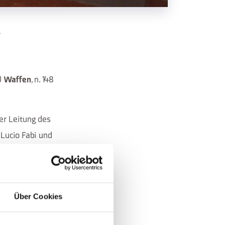
T
0
, n. 148
Waffen
er Leitung des
 Lucio Fabi und
 die Geschichte des
eit in dem, was das
Über Cookies
nd aufbewahrt