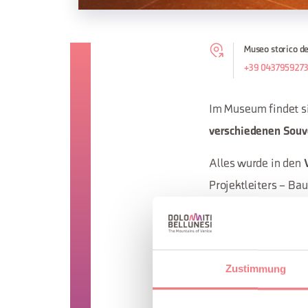
Museo storico de
+39 043795927
Im Museum findet s
verschiedenen Souv
Alles wurde in den
Projektleiters – Bau
unterstützt von m.ll
Durch einen Weg von
7. Alpini durch Fot
Zustimmung
“
Museum-Sakrariu
wurden.