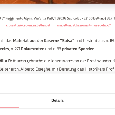
l 7° Reggimento Alpini, Via Villa Patt, 1, 32036 Sedico BL - 32100 Belluno (BL) I
3
c.busatta@provincia.belluno.it
anabelluno.it/sezione/il-museo-del-7/
ich das
und besteht aus n. 16
Material aus der Kaserne “Salsa”
, n. 271
und n. 33
.
enirs
Dokumenten
privaten Spenden
untergebracht, die lobenswert von der Provinz unter d
Villa Patt
leiter arch. Alberto Erseghe, mit Beratung des Historikers Prof.
o Gianrodolfo Rottasso, restauriert wurde.
 fast anderthalb Jahrhunderten Geschichte wird dem Besucher
os und Dokumente, Waffen und Funde erzählt, die im Laufe der Z
Details
” der Kaserne “Tommaso Salsa” in Belluno war, gesammelt u
m