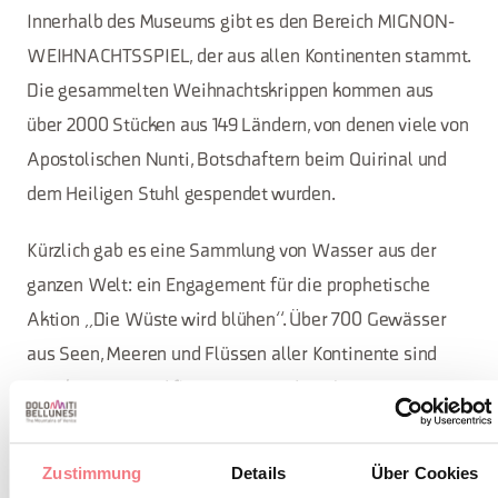
Innerhalb des Museums gibt es den Bereich MIGNON-
WEIHNACHTSSPIEL, der aus allen Kontinenten stammt.
Die gesammelten Weihnachtskrippen kommen aus
über 2000 Stücken aus 149 Ländern, von denen viele von
Apostolischen Nunti, Botschaftern beim Quirinal und
dem Heiligen Stuhl gespendet wurden.
Kürzlich gab es eine Sammlung von Wasser aus der
ganzen Welt: ein Engagement für die prophetische
Aktion „Die Wüste wird blühen“. Über 700 Gewässer
aus Seen, Meeren und Flüssen aller Kontinente sind
angekommen und fließen Tag und Nacht aus einer
großen Amphore, wodurch die Steine, die Symbole
„schwimmen“ und die Träume von Milliarden von
Zustimmung
Details
Über Cookies
Menschen auf der Welt lebendig gehalten werden.