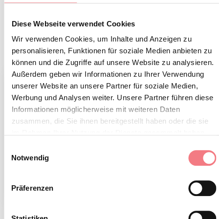
Darüber hinaus beherbergt das Museum jährlich
Diese Webseite verwendet Cookies
zahlreiche thematische Ausstellungen.
Wir verwenden Cookies, um Inhalte und Anzeigen zu
personalisieren, Funktionen für soziale Medien anbieten zu
können und die Zugriffe auf unsere Website zu analysieren.
Außerdem geben wir Informationen zu Ihrer Verwendung
unserer Website an unsere Partner für soziale Medien,
Werbung und Analysen weiter. Unsere Partner führen diese
Informationen möglicherweise mit weiteren Daten
zusammen, die Sie ihnen bereitgestellt haben oder die sie
im Rahmen Ihrer Nutzung der Dienste gesammelt haben.
Einwilligungsauswahl
Notwendig
Präferenzen
1
/
2
Statistiken