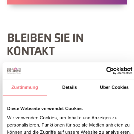
BLEIBEN SIE IN
KONTAKT
Abonnieren Sie den Newsletter der Belluneser
Dolomiten!
Sie erhalten Nachrichten, Informationen,
Zustimmung
Details
Über Cookies
Reiserouten, Ideen und Tipps für Ihren Urlaub
zu jeder Jahreszeit.
Diese Webseite verwendet Cookies
Wir verwenden Cookies, um Inhalte und Anzeigen zu
personalisieren, Funktionen für soziale Medien anbieten zu
ZUM NEWSLETTER ANMELDEN
können und die Zugriffe auf unsere Website zu analysieren.