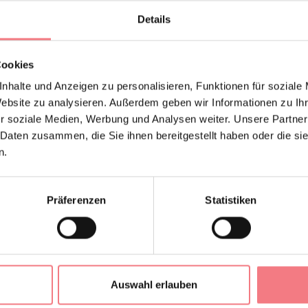
ucher umhüllen und ihm die Atmosphäre jener Zeit schmecken
Details
TEN
Cookies
, Mai, Juni, September, Oktober und Dezember Freitag, Samstag und Sonnt
18:00 Uhr geöffnet
nhalte und Anzeigen zu personalisieren, Funktionen für soziale
 von 9:00 bis 13:00 Uhr und von 15:00 bis 19:00 Uhr geöffnet.
Website zu analysieren. Außerdem geben wir Informationen zu I
r soziale Medien, Werbung und Analysen weiter. Unsere Partner
nen variieren. Es wird empfohlen, die Webseite zu konsultieren oder an
 Daten zusammen, die Sie ihnen bereitgestellt haben oder die s
n.
ungszeiten: 28. September (vormittags) und 8. Dezember.
 25. Dezember, 31. Dezember (nachmittags), 1. Januar (vormittags), Os
Präferenzen
Statistiken
reis € 9,50, ermäßigter Eintritt: € 7,50.
EN ANFORDERN
DATEI HERUNTERLADEN
Auswahl erlauben