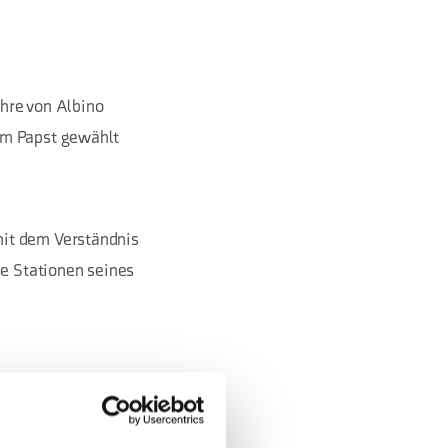
hre von Albino
um Papst gewählt
mit dem Verständnis
le Stationen seines
ischen Weg, in dem
n bedeutendsten