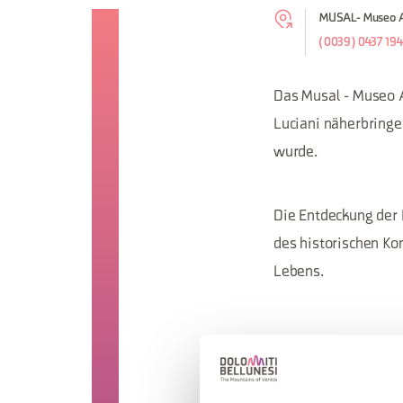
MUSAL- Museo Alb
(0039) 0437 19
Das Musal - Museo A
Luciani näherbringe
wurde.
Die Entdeckung der 
des historischen Kon
Lebens.
Originalfilme und a
Objekte, Musik, Büh