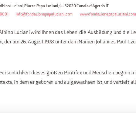
ino Luciani, Piazza Papa Luciani, 4 - 32020 Canale d'Agordo IT
48001
info@fondazionepapaluciani.com
www.fondazionepapaluciani.com
lbino Luciani wird Ihnen das Leben, die Ausbildung und die Le
n, der am 26. August 1978 unter dem Namen Johannes Paul I. z
Persönlichkeit dieses großen Pontifex und Menschen beginnt 
texts, in dem er geboren und aufgewachsen ist, und vertieft al
usgewählte Audio-Beiträge schaffen einen innovativen sensor
nenbilder und die ruhige Stimme des Heiligen Vaters in seine