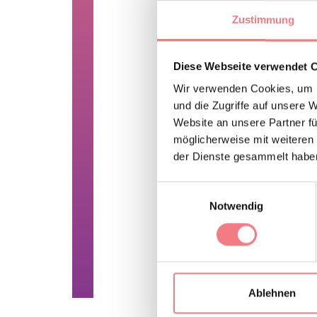
Ansprachen den Bes
Zustimmung
ÖFFNUNGSZEI
Diese Webseite verwendet 
Januar, Februar, April
Uhr und von 15:00 bis 
Wir verwenden Cookies, um I
Juli und August täglich
und die Zugriffe auf unsere 
Website an unsere Partner fü
Die Öffnungszeiten kön
möglicherweise mit weiteren
der Dienste gesammelt habe
Außerordentliche Öffn
Geplante Schließungen:
Einwilligungsauswahl
Notwendig
Ticketpreise: Eintrittsp
INFORMATION
Ablehnen