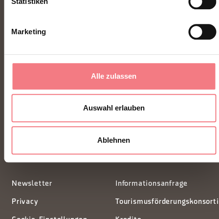
Statistiken
Marketing
Alle zulassen
FONDAZIONE DMO DOLOMITI BELLUNESI
Piazza Santo Stefano 15/17
Auswahl erlauben
32100 Belluno - Italia
Ablehnen
segreteria@dmodolomiti.it
Newsletter
Informationsanfrage
Privacy
Tourismusförderungskonsort