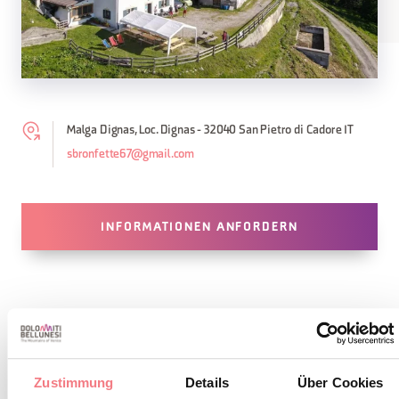
Malga Dignas, Loc. Dignas - 32040 San Pietro di Cadore IT
sbronfette67@gmail.com
INFORMATIONEN ANFORDERN
BLEIBEN SIE IN
Zustimmung
Details
Über Cookies
KONTAKT