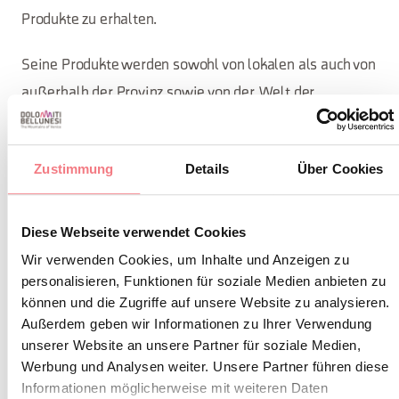
Produkte zu erhalten.
Seine Produkte werden sowohl von lokalen als auch von
außerhalb der Provinz sowie von der Welt der
Gastronomie in Belluno und den Dolomiten geschätzt.
Zustimmung
Details
Über Cookies
INFORMATIONEN ANFORDERN
Diese Webseite verwendet Cookies
Wir verwenden Cookies, um Inhalte und Anzeigen zu
personalisieren, Funktionen für soziale Medien anbieten zu
BLEIBEN SIE IN
können und die Zugriffe auf unsere Website zu analysieren.
Außerdem geben wir Informationen zu Ihrer Verwendung
KONTAKT
unserer Website an unsere Partner für soziale Medien,
Werbung und Analysen weiter. Unsere Partner führen diese
Informationen möglicherweise mit weiteren Daten
Abonnieren Sie den Newsletter der Belluneser