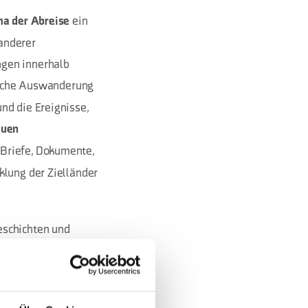
ein
a der Abreise
anderer
ngen innerhalb
tische Auswanderung
nd die Ereignisse,
euen
 Briefe, Dokumente,
klung der Zielländer
eschichten und
iner