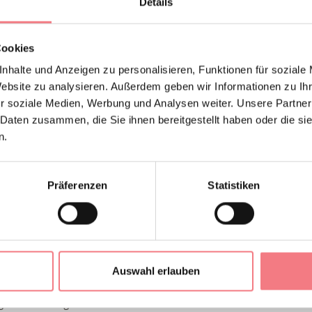
Details
t:
Cookies
nhalte und Anzeigen zu personalisieren, Funktionen für soziale
rwachsene: € 8,00
Website zu analysieren. Außerdem geben wir Informationen zu I
rmäßigt: € 5,00
r soziale Medien, Werbung und Analysen weiter. Unsere Partner
ostenlos: Kinder von 0-6 Jahren, Menschen mit Behinderungen, 
 Daten zusammen, die Sie ihnen bereitgestellt haben oder die s
amilien: €20,00
n.
weitere Informationen zum Ticketkauf wird empfohlen, die Web
Präferenzen
Statistiken
ultieren.
Auswahl erlauben
TEN
genden Zeiten geöffnet: