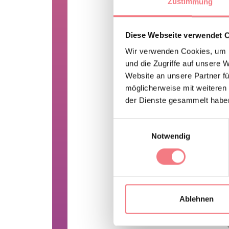
Zustimmung
Ticke
Diese Webseite verwendet 
Wir verwenden Cookies, um I
E
und die Zugriffe auf unsere 
E
Website an unsere Partner fü
K
möglicherweise mit weiteren
F
der Dienste gesammelt habe
Einwilligungsauswahl
Für 
Notwendig
kons
Ablehnen
ÖFFNUNGSZEI
Das Museum hat zu fol