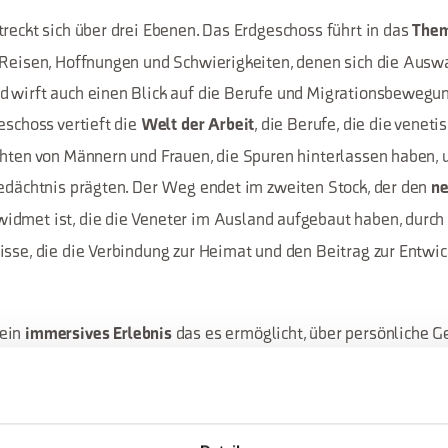
treckt sich über drei Ebenen. Das Erdgeschoss führt in das
Them
 Reisen, Hoffnungen und Schwierigkeiten, denen sich die Ausw
 wirft auch einen Blick auf die Berufe und Migrationsbewegu
eschoss vertieft die
, die Berufe, die die vene
Welt der Arbeit
chten von Männern und Frauen, die Spuren hinterlassen haben, u
Gedächtnis prägten. Der Weg endet im zweiten Stock, der den
n
idmet ist, die die Veneter im Ausland aufgebaut haben, durch
isse, die die Verbindung zur Heimat und den Beitrag zur Entwic
 ein
das es ermöglicht, über persönliche G
immersives Erlebnis
in Phänomen kennenzulernen, das die Identität Venetos und se
er Welt tief geprägt hat.